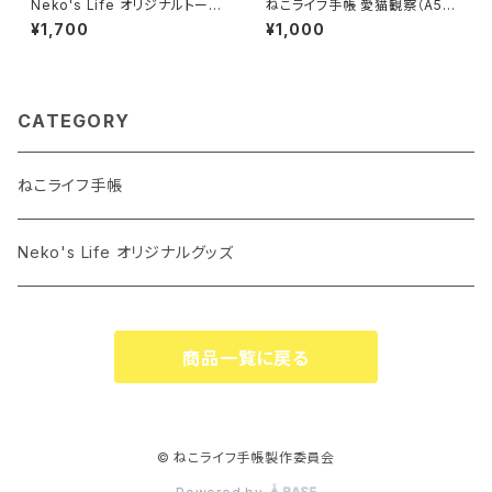
Neko's Life オリジナルトート
ねこライフ手帳 愛猫観察（A5サ
バッグ（ホワイト）
イズ）
¥1,700
¥1,000
CATEGORY
ねこライフ手帳
Neko's Life オリジナルグッズ
商品一覧に戻る
© ねこライフ手帳製作委員会