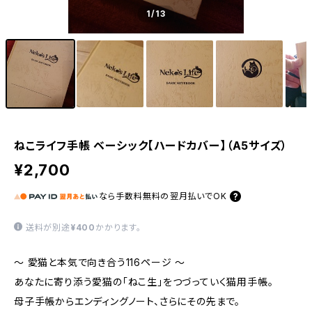
1
/13
ねこライフ手帳 ベーシック【ハードカバー】（A5サイズ）
¥2,700
なら
手数料無料の
翌月払いでOK
送料が別途
¥400
かかります。
～ 愛猫と本気で向き合う116ページ ～
あなたに寄り添う愛猫の「ねこ生」をつづっていく猫用手帳。
母子手帳からエンディングノート、さらにその先まで。