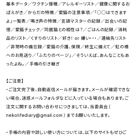
基本データ／ワクチン接種／アレルギーリスト／健康に関するお
ぼえがき／からだの特徴／愛猫の注意事項／「○○はできます
よ」一覧表／鳴き声の特徴／言語マスターの記録／出会いの記
憶／愛猫チェック／同居猫との相性は？／ごはんの記録／消耗
品のリスト／くすりのリスト／好き！ or 嫌い・・・／連絡先リスト
／非常時の備忘録／愛猫の介護、保険／終生に備えて／虹の橋
へのお見送り／「ふたりのページ」／そういえば、あんなこともあ
ったよね。／手帳の引き継ぎ
【ご注意】
・ご注文完了後、自動返信メールが届きます。メールが確認できな
い場合、迷惑メールフォルダなどに入っている場合もあります。ご
注文に関するお問い合わせにつきましては、当委員会（
nekolifediary@gmail.com
）までお願いいたします。
・手帳の内容や詳しい使い方については、以下のサイトもぜひご