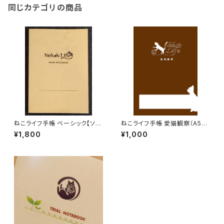
同じカテゴリの商品
ねこライフ手帳 ベーシック【ソフ
ねこライフ手帳 愛猫観察（A5サ
トカバー】（A5サイズ）
イズ）
¥1,800
¥1,000