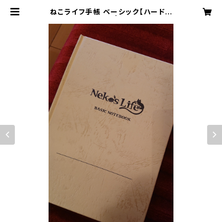
ねこライフ手帳 ベーシック【ハードカ
バー】（A5サイズ） | ねこライフ手帳
製作委員会